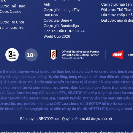
Anh
Cách thức nạp tiền
 Cược Thể Thao
Cược giải La Liga Tây
Đặt cược Thể Thao
 Cược Casino
Ban Nha
Đặt cược chấp Châ
p
Cược giải Serie A
Đặt cược qua di độ
 Cược Trò Chơi
Cược giải Bundesliga
 cho người trên
Lịch Thi Đấu EURO 2024
World Cup 2026
ầu thế giới chuyên về cá cược thể thao kèo chấp châu Á
và cược trực tiếp tron
ng bầu dục, quần vợt, bóng rổ, cầu lông, bóng chuyền, thể thao điện tử, bóng ch
lệ cược và lợi nhuận tốt nhất so với cá cược tỷ lệ cược cố định hoặc cược
ực tiếp trong trận và xem video trực tuyến, đảm bảo bạn luôn được trải nghiệm
ie A, Copa America hay Giải vô địch EFL, SBOTOP đều đáp ứng mọi nhu cầu của
ỉnh cao với dàn Dealer xinh đẹp, chuyên nghiệp, mang đến cho bạn cảm giác c
ơi mọi lúc mọi nơi trên nền tảng 24/7 của chúng tôi. SBOTOP hỗ trợ đa dạng tiề
n khoản, thẻ tín dụng/ghi nợ, ví điện tử uy tín (Skrill, NETELLER) cho bạn thoải 
Bản quyền SBOTOP.com. Quyền sở hữu đã được bảo hộ.